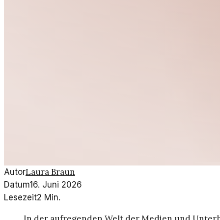
Laura Braun
Autor
Datum
16. Juni 2026
Lesezeit
2
Min.
In der aufregenden Welt der Medien und Unterh