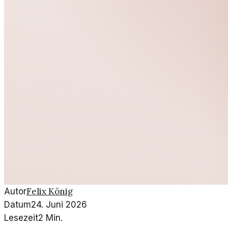
Felix König
Autor
Datum
24. Juni 2026
Lesezeit
2
Min.