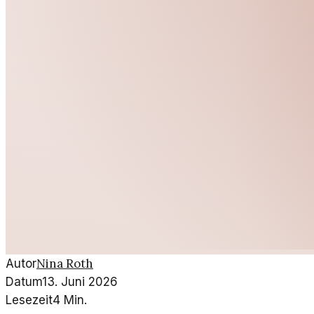
Nina Roth
Autor
Datum
13. Juni 2026
Lesezeit
4
Min.